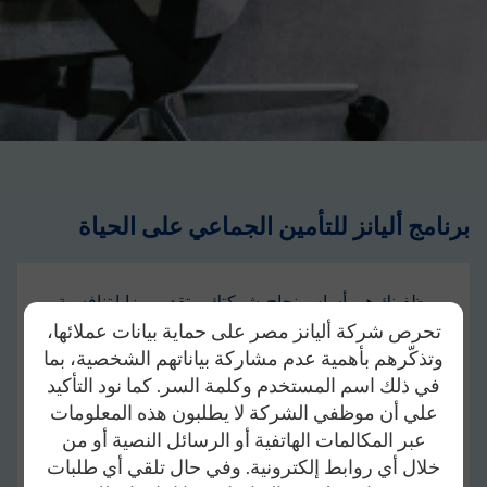
برنامج أليانز للتأمين الجماعي على الحياة
موظفينك هم أساس نجاح شركتك، وتقديم مزايا تنافسية
هو المفتاح لجذب أفضل الكفاءات والاحتفاظ بها! مع ب
رنامج
تحرص شركة أليانز مصر على حماية بيانات عملائها،
التأمين الجماعي على الحياة
من أليانز، يمكنك منح فريقك
وتذكّرهم بأهمية عدم مشاركة بياناتهم الشخصية، بما
راحة البال من خلال تغطية تحمي دخلهم وتدعم عائلاتهم
في ذلك اسم المستخدم وكلمة السر. كما نود التأكيد
في الأوقات الصعبة. تتميز خططنا بالمرونة وإمكانية
علي أن موظفي الشركة لا يطلبون هذه المعلومات
تخصيص لتناسب احتياجات شركتك وفئات الموظفين
عبر المكالمات الهاتفية أو الرسائل النصية أو من
المختلفة.
خلال أي روابط إلكترونية. وفي حال تلقي أي طلبات