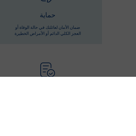
حماية
ضمان الأمان لعائلتك في حالة الوفاة أو
العجز الكلي الدائم أو الأمراض الخطيرة
تعديلات الوثيقة
إمكانية تعديل أقساط التأمين مرتين سنويًا بعداتمام
أول سنة لتناسب حالتك المادية