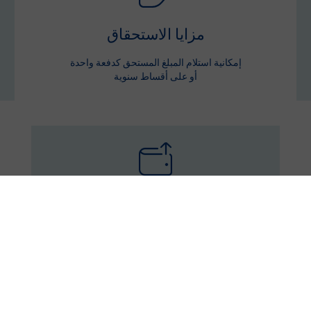
مزايا الاستحقاق
إمكانية استلام المبلغ المستحق كدفعة واحدة
أو على أقساط سنوية
مساهمات اضافية
إمكانية إضافة مبالغ في أي وقت لزيادة مدخراتك
وسحبها مع الأرباح