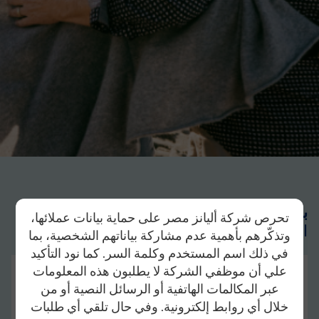
برنامج أليانز لضمان تقاعدك:
تحرص شركة أليانز مصر على حماية بيانات عملائها،
التقاعد هو وقتك للاسترخاء والاستمتاع بالحياة
وتذكّرهم بأهمية عدم مشاركة بياناتهم الشخصية، بما
في ذلك اسم المستخدم وكلمة السر. كما نود التأكيد
علي أن موظفي الشركة لا يطلبون هذه المعلومات
التقاعد هو فرصتك للاسترخاء، الاستكشاف، والاستمتاع
عبر المكالمات الهاتفية أو الرسائل النصية أو من
بالحياة، لكن ارتفاع التكاليف قد يجعل الأمان المالي تحدي
خلال أي روابط إلكترونية. وفي حال تلقي أي طلبات
كبير. مع
برنامج أليانز لضمان تقاعدك
، يمكنك تنمية