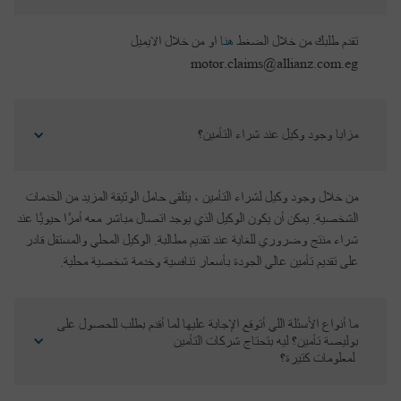
تقدم طلبك من خلال الضغط
هنا
او من خلال الايميل
motor.claims@allianz.com.eg
مزايا وجود وكيل عند شراء التأمين؟
من خلال وجود وكيل لشراء التأمين ، يتلقى حامل الوثيقة المزيد من الخدمات
الشخصية. يمكن أن يكون الوكيل الذي يوجد اتصال مباشر معه أمرًا حيويًا عند
شراء منتج وضروري للغاية عند تقديم مطالبة. الوكيل المحلي والمستقل قادر
على تقديم تأمين عالي الجودة بأسعار تنافسية وخدمة شخصية محلية.
ما أنواع الأسئلة اللي أتوقع الإجابة عليها لما أقدم بطلب للحصول على 
بوليصة تأمين؟ ليه بتحتاج شركات التأمين
 لمعلومات كتيرة؟