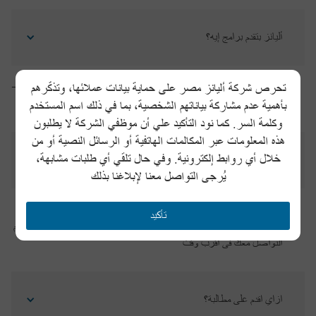
أليانز بتقدم برامج إيه؟
أليانز بتقدم برامج مختلفة للتأمين, منها (التأمين على العربية – تأمينات الحياة –
تحرص شركة أليانز مصر على حماية بيانات عملائها، وتذكّرهم
برامج حماية الممتلكات - التأمين على المنزل)
بأهمية عدم مشاركة بياناتهم الشخصية، بما في ذلك اسم المستخدم
وكلمة السر. كما نود التأكيد علي أن موظفي الشركة لا يطلبون
هذه المعلومات عبر المكالمات الهاتفية أو الرسائل النصية أو من
خلال أي روابط إلكترونية. وفي حال تلقي أي طلبات مشابهة،
ازاي اقدم على شغل في أليانز؟
يُرجى التواصل معنا لإبلاغنا بذلك
يمكنك التقديم من صفحة
التوظيف
أو ارسال سيرتك الذاتية علي البريد
تأكيد
الالكتروني recruitment@allianz.com.eg ولو فى اى فرصة متاحة هيتم
التواصل معك فى اقرب وقت
ازاي اقدم على مطالبة؟