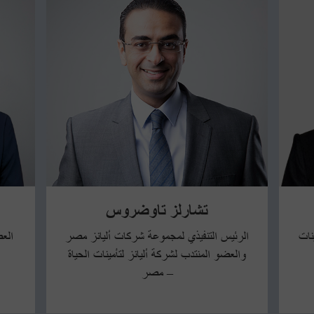
تشارلز تاوضروس
نات
الرئيس التنفيذي لمجموعة شركات أليانز مصر
الع
والعضو المنتدب لشركة أليانز لتأمينات الحياة
– مصر