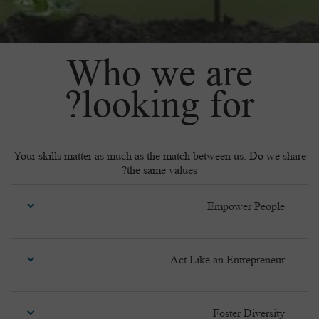
Who we are
looking for?
Your skills matter as much as the match between us. Do we share
the same values?
Empower People
We foster a collaborative leadership style so we develop
Act Like an Entrepreneur
people and provide feedback, collaborate and exchange best
practices, empower our teams and provide purpose and
direction.
To challenge the industry we are looking for entrepreneurial
Foster Diversity
minds who dare to act on opportunities and take risks, take