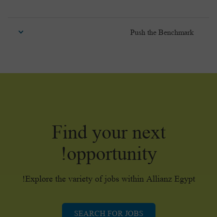
ownership and responsibility and embrace innovation.
Living your full potential is only possible in an environment
Push the Benchmark
of trust in which all act with integrity, honor commitments
and tell the truth, act transparently and foster diversity and
inclusiveness.
Our customers are at the heart of everything we do. To live
customer & market excellence we foster state-of-the-art
technical and operational knowledge and strive for
simplification, excellence at every touch point with the
customer and aim to be the benchmark.
Find your next
opportunity!
Explore the variety of jobs within Allianz Egypt!
SEARCH FOR JOBS