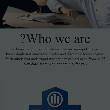
التأمينات الهندسية
التأمين الجماعي على الحياة للموظفين
أليانز لحماية أسرتك
أليانز كير
برامج الحماية
AR
طرق دفع اقساط التأمين
تأمين المسئوليات
التأمين الطبي الجماعي للموظفين
أليانز لتحقيق الأهداف
هيلث بلس
بيزنس بلس
Who we are?
تواصل معنا
التأمين البحرى
للموظفينالتقاعد الجماعي للموظفين
أليانز لأمانك
هوم بلس
The financial services industry is undergoing rapid changes.
Increasingly fast innovation cycles and disruptive forces require
fresh minds that understand what our customers need from us. If
تأمين السيارات التجارية
أليانز لضمان تقاعدك
سيفتى بلس
you dare, there is an opportunity for you.
تأمين الممتلكات
سند العمر