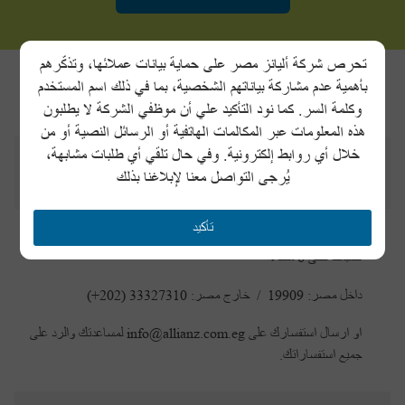
تحرص شركة أليانز مصر على حماية بيانات عملائها، وتذكّرهم
الأسئلة الشائعة
بأهمية عدم مشاركة بياناتهم الشخصية، بما في ذلك اسم المستخدم
وكلمة السر. كما نود التأكيد علي أن موظفي الشركة لا يطلبون
هذه المعلومات عبر المكالمات الهاتفية أو الرسائل النصية أو من
خلال أي روابط إلكترونية. وفي حال تلقي أي طلبات مشابهة،
ازاي اتواصل مع أليانز؟
يُرجى التواصل معنا لإبلاغنا بذلك
تأكيد
يمكنك التواصل معنا على رقم خدمة عملاء أليانز من الاحد الى الخميس من 9
صباحا حتى 6 مساءا
داخل مصر: 19909 / خارج مصر: 33327310 (202+)
او ارسال استفسارك على info@allianz.com.eg لمساعدتك والرد على
جميع استفساراتك.