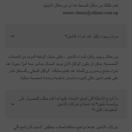
تقدم طلبك من خلال الضغط
هنا
او من خلال الايميل
motor.claims@allianz.com.eg
مزايا وجود وكيل عند شراء التأمين؟
من خلال وجود وكيل لشراء التأمين ، يتلقى حامل الوثيقة المزيد من الخدمات
الشخصية. يمكن أن يكون الوكيل الذي يوجد اتصال مباشر معه أمرًا حيويًا عند
شراء منتج وضروري للغاية عند تقديم مطالبة. الوكيل المحلي والمستقل قادر
على تقديم تأمين عالي الجودة بأسعار تنافسية وخدمة شخصية محلية.
ما أنواع الأسئلة اللي أتوقع الإجابة عليها لما أقدم بطلب للحصول على 
بوليصة تأمين؟ ليه بتحتاج شركات التأمين
 لمعلومات كتيرة؟
شركات التأمين عندها برامج مختلفة لعملاء مختلفين. لتحديد البرنامج اللي