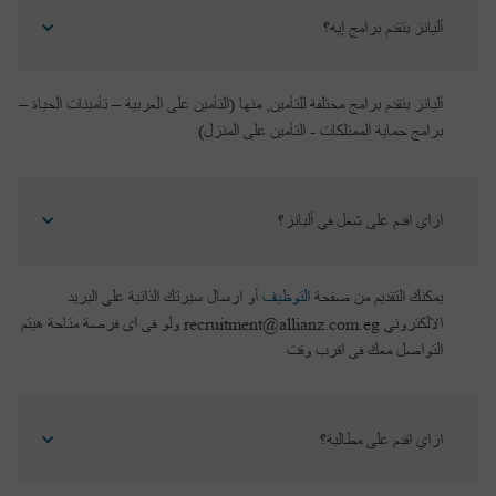
أليانز بتقدم برامج إيه؟
أليانز بتقدم برامج مختلفة للتأمين, منها (التأمين على العربية – تأمينات الحياة –
برامج حماية الممتلكات - التأمين على المنزل)
ازاي اقدم على شغل في أليانز؟
يمكنك التقديم من صفحة
التوظيف
أو ارسال سيرتك الذاتية علي البريد
الالكتروني recruitment@allianz.com.eg ولو فى اى فرصة متاحة هيتم
التواصل معك فى اقرب وقت
ازاي اقدم على مطالبة؟