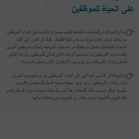
على الحياة للموظفين
تحتاج الشركات والمنظمات التقدمية لتقديم مجموعة تنافسية من المزايا الموظفين.
من خلال توفير باقات مزايا مرنة وعالية القيمة، عليك أن تكون على أكمل
استعداد للاحتفاظ بأفضل موظفيك من أصحاب الموهبة واجتذاب موظفين آخرين.
باقات مزايا الموظفين تم تصميمها لزيادة الأمن المالي للموظفين، وزيادة الدافع
للعمل والولاء للشركة، ومن ثم وجود الاستقرار اللازم داخل المؤسسة.
برنامج أليانز للتأمين الجماعي على الحياة للموظفين هو برنامج فريد لتعزيز
ولاء وانتماء الموظفين، وهو يوفر تغطية حماية الدخل للمستفيدين (المؤمن
عليهم). يمكن تصميم نظام التغطية وفقا لشروط وفئات محددة، ومن الممكن تقديم
تلك الحلول التأمينية ضمن باقات أو تقديمها منفردة قائمة بذاتها.