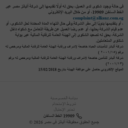
في حالة وجود شكوى لدى العميل، يحق له أولًا تقديمها إلى شركة أليانز مصر عبر
الخط الساخن 19909، أو من خلال البريد الإلكتروني
complaint@allianz.com.eg
، أو بتقديمها يدويًا إلى مقر الشركة.وفي حال انتهاء المدة المحددة لحل الشكوى، أو
عدم قيام الشركة بحلها، أو عدم رضا العميل عن طريقة التعامل مع شكواه داخل
الشركة، يحق له تصعيد الشكوى إلى الهيئة العامة للرقابة المالية عبر بوابة
شكاوى المتعاملين.
شركة أليانز لتأمينات الحياة خاضعة لإشراف ورقابة الهيئة العامة للرقابة المالية ومرخص له
برقم (٢٠٠١/١٥ )
شركة أليانز للتأمين خاضعة لإشراف ورقابة الهيئة العامة للرقابة المالية ومرخص له برقم
(٢٠٠١/١٣)
الموقع الإلكتروني حاصل على موافقة الهيئة بتاريخ 15/02/2018
سياسة الخصوصية
شروط الإستخدام
تحذير الإحتيال
19909 الخط الساخن
جميع الحقوق محفوظة أليانز في مصر 2026 ©