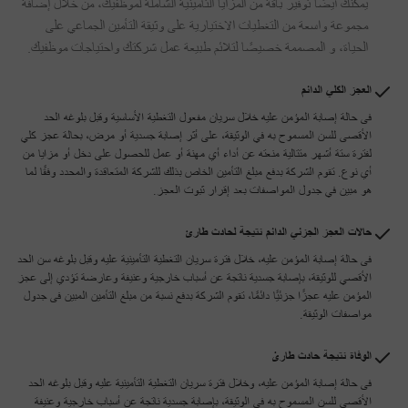
يمكنك أيضًا توفير باقة من المزايا التأمينية الشاملة لموظفيك، من خلال إضافة
مجموعة واسعة من التغطيات الاختيارية على وثيقة التأمين الجماعي على
الحياة، و المصممة خصيصًا لتلائم طبيعة عمل شركتك واحتياجات موظفيك.
العجز الكلي الدائم
فى حالة إصابة المؤمن عليه خلال سريان مفعول التغطية الأساسية وقبل بلوغه الحد
الأقصى للسن المسموح به في الوثيقة، على أثر إصابة جسدية أو مرض، بحالة عجز كلي
لفترة ستة أشهر متتالية منعته عن أداء أي مهنة أو عمل للحصول على دخل أو مزايا من
أي نوع. تقوم الشركة بدفع مبلغ التأمين الخاص بذلك للشركة المتعاقدة والمحدد وفقًا لما
هو مبين في جدول المواصفات بعد إقرار ثبوت العجز.
حالات العجز الجزئي الدائم نتيجة لحادث طارئ
فى حالة إصابة المؤمن عليه، خلال فترة سريان التغطية التأمينية عليه وقبل بلوغه سن الحد
الأقصي للوثيقة، بإصابة جسدية ناتجة عن أسباب خارجية وعنيفة وعارضة تؤدي إلى عجز
المؤمن عليه عجزًا جزئيًا دائمًا، تقوم الشركة بدفع نسبة من مبلغ التأمين المبين فى جدول
مواصفات الوثيقة.
الوفاة نتيجة حادث طارىْ
فى حالة إصابة المؤمن عليه، وخلال فترة سريان التغطية التأمينية عليه وقبل بلوغه الحد
الأقصى للسن المسموح به في الوثيقة، بإصابة جسدية ناتجة عن أسباب خارجية وعنيفة