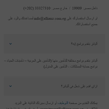
داخل مصر: 19909 / خارج مصر: 33327310 (202+)
او ارسال استفسارك على info@allianz.com.eg لمساعدتك والرد على
جميع استفساراتك.
أليانز بتقدم برامج إيه؟
أليانز بتقدم برامج مختلفة للتأمين, منها (التأمين على العربية – تأمينات الحياة –
برامج حماية الممتلكات - التأمين على المنزل)
ازاي اقدم على شغل في أليانز؟
يمكنك التقديم من صفحة
التوظيف
أو ارسال سيرتك الذاتية علي البريد
الالكتروني recruitment@allianz.com.eg ولو فى اى فرصة متاحة هيتم