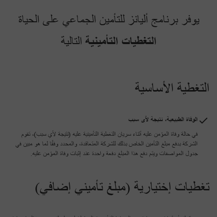
يوفر برنامج أليانز للتأمين الجماعي على الحياة
التغطيات التأمينية
التالية
التغطية الأساسية
الوفاة الطبيعية، نتيجة لأى سبب
في حالة وفاة المؤمن عليه أثناء سريان التغطية التأمينية عليه (نتيجة لأي سبب)، تقوم
الشركة بدفع مبلغ التأمين الخاص بذلك للشركة المتعاقدة، والمحدد وفقًا لما هو مبين في
جدول المواصفات ويتم دفع هذا المبلغ دفعة واحدة عند إثبات وفاة المؤمن عليه.
تغطيات إختيارية (مبلغ تأميني إضافي)