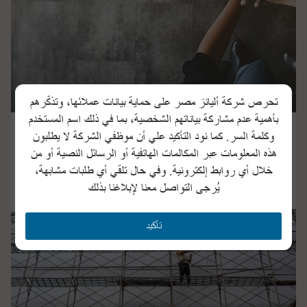
تحرص شركة أليانز مصر على حماية بيانات عملائها، وتذكّرهم
بأهمية عدم مشاركة بياناتهم الشخصية، بما في ذلك اسم المستخدم
مزايا الموظفيين
وكلمة السر. كما نود التأكيد علي أن موظفي الشركة لا يطلبون
هذه المعلومات عبر المكالمات الهاتفية أو الرسائل النصية أو من
حماية من هم الأكثر قيمة لعملك ، الموظفين!
خلال أي روابط إلكترونية. وفي حال تلقي أي طلبات مشابهة،
اعرف أكثر
يُرجى التواصل معنا لإبلاغنا بذلك
تأكيد