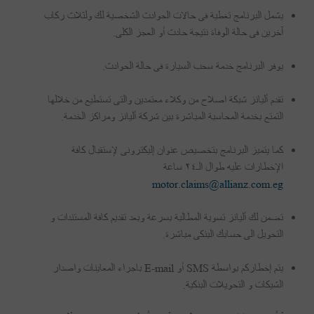
يشمل البرنامج تغطية فى حالات الحوادث الشخصية لك ولثلاث ركاب
آخرين فى حالة الوفاة نتيجة حادث أو العجز الكلى.
يوفر البرنامج خدمة سحب السيارة فى حالة الحوادث.
تقدم أليانز شبكة اصلاح من وكلاء معتمدين والتى تستطيع من خلالها
التمتع بخدمة المحاسبة المباشرة بين شركة أليانز ومراكز الخدمة.
كما يتميز البرنامج بتخصيص عنوان إليكترونى لإستقبال كافة
الإخطارات عليه طوال الـ٢٤ ساعة
motor.claims@allianz.com.eg
تضمن لك أليانز تسوية المطالبة بسرعة وبعد تقديم كافة المستندات و
التحويل الى حسابك البنكى مباشرة.
يتم إخطاركم بواسطة SMS أو E-mail باجراء المعاينات واصدار
الشيكات و التحويلات البنكية.