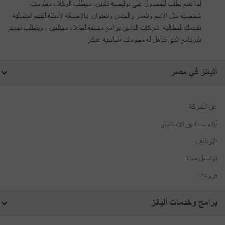
لما تقدم بطلب للحصول على بوليصة تأمين، سيطلب الوكلاء معلومات
شخصية مثل الاسم والعمر والجنس والعنوان. بالإضافة لأسئلة لتقييم احتمالية
تقديمك للمطالبة. شركات التأمين برامج مختلفة لعملاء مختلفين ، ويتطلب تحديد
البرنامج الذي تتأهل له معلومات أساسية عنك.
أليانز في مصر
عن الشركة
أداء صناديق الاستثمار
التوظيف
تواصل معنا
فروعنا
برامج وخدمات أليانز