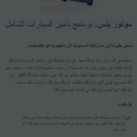
موتور بلس:
برنامج تأمين السيارات الشامل
نسعى بخبرتنا إلى مشاركتك المسئولية لأن ماتهتم به هو إختصاصنا...
تستيقظ فى الصباح ويبدأ يومك معها. هى من تحتويك بين أركانها المريحة وتمنحك
التحكم الكامل فى مجرى أمورها. بضغطة زر واحدة تعطيها إشارة البدء، وتسير نحو
طريق تحقيق أحلامك. تحافظ عليها وكأنها ابن لك، فهى بالفعل تمثل لك الكثير. هى
ذلك الصديق الوفى الذى شاركك لحظات فرحك وحزنك، وتحمل معك صعاب
طريقك. إنها إحدى أولوياتك فى الحياة. إنها سيارتك!
هل فكرت
أن تضمن حصولك على مساندة مادية وتجد من يدعمك ويقف دائماً إلى جانبك
كى تقود بثقة أكثر دون التفكير الزائد فى العواقب التى قد تواجه سيارتك؟ -لا
قدر الله-