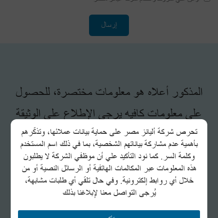
المذكور أعلاه هو معلومات مختصرة، للحصول
على معلومات كافيه يرجى الإطلاع على الوثيقة
تحرص شركة أليانز مصر على حماية بيانات عملائها، وتذكّرهم
الكاملة أو...
بأهمية عدم مشاركة بياناتهم الشخصية، بما في ذلك اسم المستخدم
وكلمة السر. كما نود التأكيد علي أن موظفي الشركة لا يطلبون
هذه المعلومات عبر المكالمات الهاتفية أو الرسائل النصية أو من
خلال أي روابط إلكترونية. وفي حال تلقي أي طلبات مشابهة،
اتصل بنا على 19909
أو على البريد الإلكتروني
يُرجى التواصل معنا لإبلاغنا بذلك