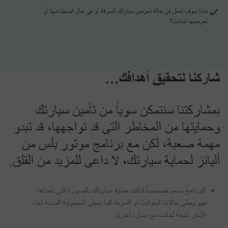
ماذا سوف تفعل فى حالة تعرض سيارتك للسرقة أو فى حال اصطدامها أو
تعرضها لحادث؟
شاركنا لتحقيق أهدافك…
بمشاركتنا سنتمكن سوياً من تأمين سيارتك
وحمايتها من المخاطر التى قد تواجهها، قد تبدو
مهمة صعبة، لكن مع برنامج موتور بلس من
أليانز لحماية سيارتك، لا داعى للمزيد من القلق.
البرنامج صمم خصيصاً لتأكيد حماية سيارتك بالصورة التى تتمناها
فهو يغطى حالات الحوادث أو السرقة كما يغطى المسئولية المدنية تجاه
الآخر نتيجة لحادث مع سيارة أخرى.