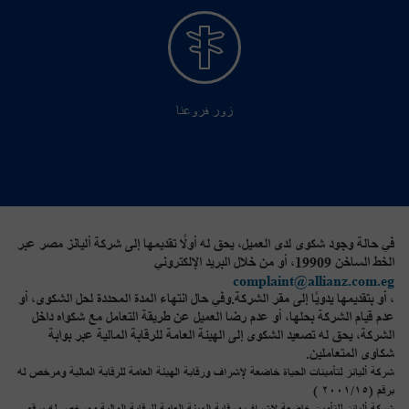
زور فروعنا
في حالة وجود شكوى لدى العميل، يحق له أولًا تقديمها إلى شركة أليانز مصر عبر
الخط الساخن 19909، أو من خلال البريد الإلكتروني
complaint@allianz.com.eg
، أو بتقديمها يدويًا إلى مقر الشركة.وفي حال انتهاء المدة المحددة لحل الشكوى، أو
عدم قيام الشركة بحلها، أو عدم رضا العميل عن طريقة التعامل مع شكواه داخل
الشركة، يحق له تصعيد الشكوى إلى الهيئة العامة للرقابة المالية عبر بوابة
شكاوى المتعاملين.
شركة أليانز لتأمينات الحياة خاضعة لإشراف ورقابة الهيئة العامة للرقابة المالية ومرخص له
برقم (٢٠٠١/١٥ )
شركة أليانز للتأمين خاضعة لإشراف ورقابة الهيئة العامة للرقابة المالية ومرخص له برقم