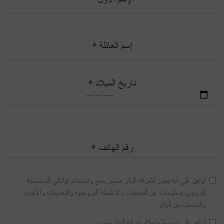
الإسم الأول *
إسم العائلة *
تاريخ الميلاد *
رقم الهاتف *
أوافق على أنه يجوز لشركة أليانز مصر جمع واستخدام بياناتي الشخصية
لتزويدي بمعلومات عن المنتجات والأنشطة الترويجية والتحديثات والأخبار
والخدمات من أليانز
أوافق علي شروط وأحكام شركة أليانز مصر