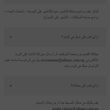
أليانز بتقدم برامج مختلفة للتأمين, منها (التأمين على العربية – تأمينات الحياة –
برامج حماية الممتلكات - التأمين على المنزل)
ازاي اقدم على شغل في أليانز؟
يمكنك التقديم من صفحة
التوظيف
أو ارسال سيرتك الذاتية علي البريد
الالكتروني recruitment@allianz.com.eg ولو فى اى فرصة متاحة هيتم
التواصل معك فى اقرب وقت
ازاي اقدم على مطالبة؟
تقدم طلبك من خلال الضغط
هنا
او من خلال الايميل
motor.claims@allianz.com.eg