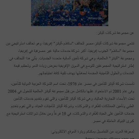
عن مجموعة شركات أليانز:
تنتمي مجموعة شركات أليانز-مصر لتحالف "سانلام-أليانز" إفريقيا، وهو تحالف استراتيجي بين
مجموعة "سانلام" الجنوب إفريقيا، أكبر شركة خدمات مالية غير مصرفية في إفريقيا،
ومجموعة "أليانز" العالمية، وهي شركة تأمين ألمانية متعددة الجنسيات. يأتي هذا التحالف في
إطار استراتيجية المجموعتين للتوسع في السوق الإفريقية بغرض زيادة النمو وتعظيم قيمة
الخدمات والحلول التأمينية المقدمة لعملائها بهدف تلبية كافة احتياجاتهم.
تأسست شركة أليانز للتأمين في مصر عام 1976، تحت اسم الشركة العربية الدولية للتأمين،
وفى عام 2001 تم الاستحواذ عليها بالكامل من قِبل مجموعة أليانز العالمية لتتحول في 2004
تحت الأسماء التجارية الحالية، وهي شركة أليانز للتأمين، والتي تقوم بتقديم خدمات التأمين
الطبي وتأمين الممتلكات للأفراد والشركات، وشركة أليانز لتأمينات الحياة، والتي تقوم بتقديم
خدمات التأمين على الحياة للأفراد والشركات، في 19 فرعاً ومن خلال شراكات استراتيجية مع
كبرى البنوك العاملة في مصر.
لمعرفة المزيد من التفاصيل يمكنكم زيارة الموقع الالكتروني: