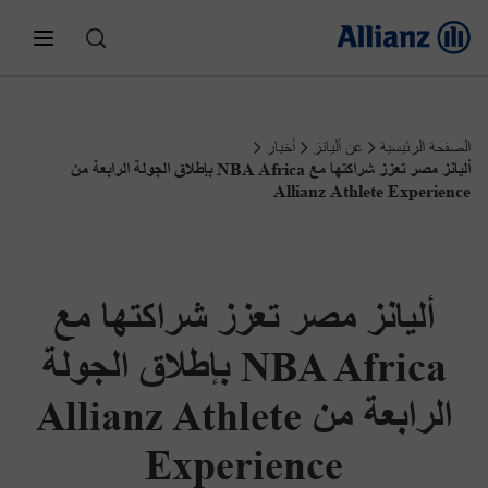
عن أليانز
الصفحة الرئيسية
عن أليانز
أخبار
أليانز مصر تعزز شراكتها مع NBA Africa بإطلاق الجولة الرابعة من
من نحن؟
التأمين للأفراد
Allianz Athlete Experience
تأمين السيارات
تأمينات الشركات
أخبار
أليانز مصر
أليانز مصر تعزز شراكتها مع
خدمة العملاء
تأمين الممتلكات
أداء صناديق الاستثمار
تأمينات الحياة
موتور وان
NBA Africa بإطلاق الجولة
الرابعة من Allianz Athlete
المطالبات
التوظيف
مزايا الموظفين
تأمين الحوادث
موتور بلس
التأمين الصحى
أليانز لمستقبل أبنائك
Experience
رأيك يهمنا
تواصل مع الإدارة العليا