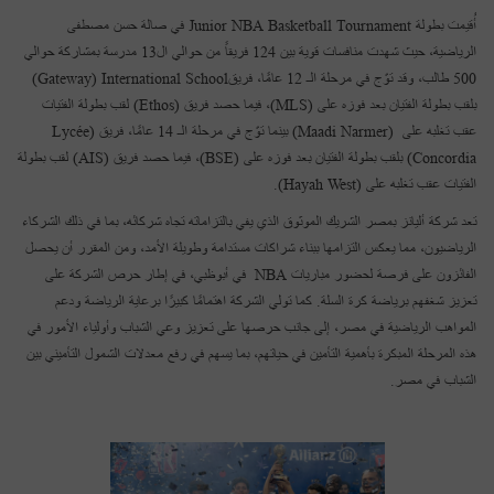
أُقيمت بطولة Junior NBA Basketball Tournament في صالة حسن مصطفى
الرياضية، حيث شهدت منافسات قوية بين 124 فريقاً من حوالي ال13 مدرسة بمشاركة حوالي
500 طالب، وقد توّج في مرحلة الـ 12 عامًا، فريقGateway) International School)
بلقب بطولة الفتيان بعد فوزه على (MLS)، فيما حصد فريق (Ethos) لقب بطولة الفتيات
عقب تغلبه على (Maadi Narmer) بينما توّج في مرحلة الـ 14 عامًا، فريق (Lycée
Concordia) بلقب بطولة الفتيان بعد فوزه على (BSE)، فيما حصد فريق (AIS) لقب بطولة
الفتيات عقب تغلبه على (Hayah West).
تعد شركة أليانز بمصر الشريك الموثوق الذي يفي بالتزاماته تجاه شركائه، بما في ذلك الشركاء
الرياضيون، مما يعكس التزامها ببناء شراكات مستدامة وطويلة الأمد، ومن المقرر أن يحصل
الفائزون على فرصة لحضور مباريات NBA في أبوظبي، في إطار حرص الشركة على
تعزيز شغفهم برياضة كرة السلة. كما تولي الشركة اهتمامًا كبيرًا برعاية الرياضة ودعم
المواهب الرياضية في مصر، إلى جانب حرصها على تعزيز وعي الشباب وأولياء الأمور في
هذه المرحلة المبكرة بأهمية التأمين في حياتهم، بما يسهم في رفع معدلات الشمول التأميني بين
الشباب في مصر.