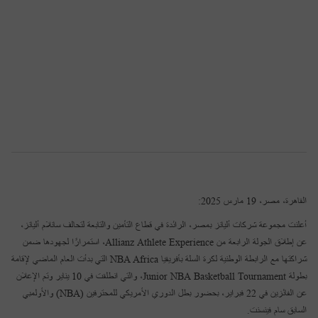
التأمينات الهندسية
التأمين الجماعي على الحياة للموظفين
أليانز لحماية أسرتك
أليانز كير
برامج الحماية
AR
طرق دفع اقساط التأمين
تأمين المسئوليات
التأمين الطبي الجماعي للموظفين
أليانز لتحقيق الأهداف
هيلث بلس
بيزنس بلس
تواصل معنا
التأمين البحرى
للموظفينالتقاعد الجماعي للموظفين
أليانز لأمانك
هوم بلس
تأمين السيارات التجارية
أليانز لضمان تقاعدك
سيفتى بلس
القاهرة، مصر، 19 مارس 2025:
تأمين الممتلكات
أعلنت مجموعة شركات أليانز بمصر، الرائدة في قطاع التأمين والتابعة لتحالف سانلام أليانز،
سند العمر
عن إطلاق الجولة الرابعة من Allianz Athlete Experience، استمرارًا لجهودها ضمن
شراكتها مع الرابطة الوطنية لكرة السلة بأفريقيا NBA Africa التي بدأت العام الماضي لإقامة
بطولة Junior NBA Basketball Tournament، والتي انطلقت في 10 يناير وتم الإعلان
عن الفائزين في 22 فبراير، بحضور بطل الدوري الأمريكي للمحترفين (NBA) والأولمبي
السابق سام فينسنت.