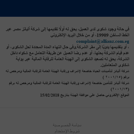
في حالة وجود شكوى لدى العميل، يحق له أولًا تقديمها إلى شركة أليانز مصر عبر
الخط الساخن 19909، أو من خلال البريد الإلكتروني
complaint@allianz.com.eg
، أو بتقديمها يدويًا إلى مقر الشركة.وفي حال انتهاء المدة المحددة لحل الشكوى، أو
عدم قيام الشركة بحلها، أو عدم رضا العميل عن طريقة التعامل مع شكواه داخل
الشركة، يحق له تصعيد الشكوى إلى الهيئة العامة للرقابة المالية عبر بوابة
شكاوى المتعاملين.
شركة أليانز لتأمينات الحياة خاضعة لإشراف ورقابة الهيئة العامة للرقابة المالية ومرخص له
برقم (٢٠٠١/١٥ )
شركة أليانز للتأمين خاضعة لإشراف ورقابة الهيئة العامة للرقابة المالية ومرخص له برقم
(٢٠٠١/١٣)
الموقع الإلكتروني حاصل على موافقة الهيئة بتاريخ 15/02/2018
سياسة الخصوصية
شروط الإستخدام