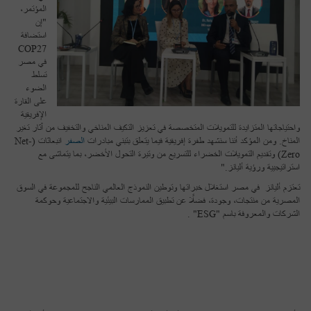
المؤتمر،
"إن
استضافة
COP27
في مصر
تسلط
الضوء
على القارة
الإفريقية
واحتياجاتها المتزايدة للتمويلات المتخصصة في تعزيز التكيف المناخي والتخفيف من آثار تغير
المناخ. ومن المؤكد أننا سنشهد طفرة إفريقية فيما يتعلق بتبني مبادرات
الصفر
انبعاثات (Net-
Zero) وتقديم التمويلات الخضراء للتسريع من وتيرة التحول الأخضر، بما يتماشى مع
استراتيجيية ورؤية أليانز."
تعتزم أليانز في مصر استغلال خبراتها وتوطين النموذج العالمي الناجح للمجموعة في السوق
المصرية من منتجات، وجودة، فضلًا عن تطبيق الممارسات البيئية والاجتماعية وحوكمة
الشركات والمعروفة باسم "ESG" .