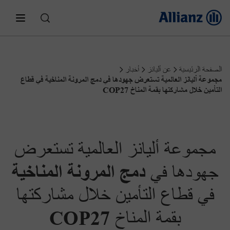
عن أليانز
الصفحة الرئيسية
عن أليانز
أخبار
مجموعة أليانز العالمية تستعرض جهودها في دمج المرونة المناخية في قطاع
من نحن؟
التأمين للأفراد
التأمين خلال مشاركتها بقمة المناخ COP27
تأمين السيارات
تأمينات الشركات
أخبار
أليانز مصر
مجموعة أليانز العالمية تستعرض
خدمة العملاء
تأمين الممتلكات
أداء صناديق الاستثمار
تأمينات الحياة
موتور وان
دمج المرونة المناخية
جهودها في
في قطاع التأمين خلال مشاركتها
المطالبات
التوظيف
مزايا الموظفين
تأمين الحوادث
موتور بلس
التأمين الصحى
أليانز لمستقبل أبنائك
COP27
بقمة المناخ
رأيك يهمنا
تواصل مع الإدارة العليا