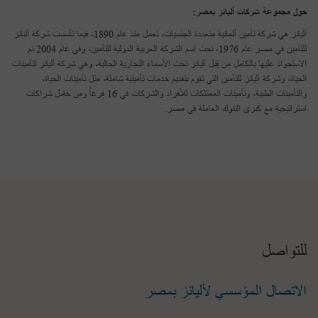
حول مجموعة شركات أليانز بمصر:
أليانز هي شركة تأمين ألمانية متعددة الجنسيات، تعمل منذ عام 1890، فيما تأسست شركة أليانز
للتأمين في مصر عام 1976، تحت اسم الشركة العربية الدولية للتأمين، وفي عام 2004 تم
الاستحواذ عليها بالكامل من قِبل أليانز تحت الأسماء التجارية الحالية، وهي شركة أليانز لتأمينات
الحياة، وشركة أليانز للتأمين التي تقوم بتقديم خدمات تأمينية شاملة، مثل تأمينات الحياة،
والتأمينات الطبية، وتأمينات الممتلكات للأفراد والشركات في 16 فرعاً ومن خلال شراكات
استراتيجية مع كبرى البنوك العاملة في مصر.
للتواصل
الاتصال المؤسسي لأليانز بمصر