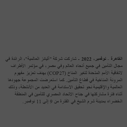
التأمينات الهندسية
التأمين الجماعي على الحياة للموظفين
أليانز لحماية أسرتك
أليانز كير
برامج الحماية
AR
طرق دفع اقساط التأمين
تأمين المسئوليات
التأمين الطبي الجماعي للموظفين
أليانز لتحقيق الأهداف
هيلث بلس
بيزنس بلس
تواصل معنا
التأمين البحرى
للموظفينالتقاعد الجماعي للموظفين
أليانز لأمانك
هوم بلس
القاهرة - نوفمبر، 2022
- شاركت شركة "أليانز العالمية"، الرائدة في
مجال التأمين في جميع أنحاء العالم وفي مصر، في مؤتمر الأطراف
تأمين السيارات التجارية
أليانز لضمان تقاعدك
سيفتى بلس
لاتفاقية الأمم المتحدة لتغير المناخ (COP27) بهدف تعزيز مفهوم
المرونة المناخية في قطاع التأمين. كما استعرضت المجموعة جهودها
العالمية والإقليمية نحو تحقيق الاستدامة في العديد من الأنشطة، وذلك
تأمين الممتلكات
سند العمر
أثناء فترة مشاركتها في جناح الاتحاد المصري للتأمين في المنطقة
الخضراء بمدينة شرم الشيخ في الفترة من 9 إلى 11 نوفمبر.