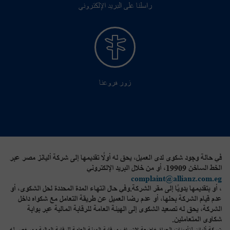
راسلنا على البريد الإلكتروني
زور فروعنا
في حالة وجود شكوى لدى العميل، يحق له أولًا تقديمها إلى شركة أليانز مصر عبر
الخط الساخن 19909، أو من خلال البريد الإلكتروني
complaint@allianz.com.eg
، أو بتقديمها يدويًا إلى مقر الشركة.وفي حال انتهاء المدة المحددة لحل الشكوى، أو
عدم قيام الشركة بحلها، أو عدم رضا العميل عن طريقة التعامل مع شكواه داخل
الشركة، يحق له تصعيد الشكوى إلى الهيئة العامة للرقابة المالية عبر بوابة
شكاوى المتعاملين.
شركة أليانز لتأمينات الحياة خاضعة لإشراف ورقابة الهيئة العامة للرقابة المالية ومرخص له