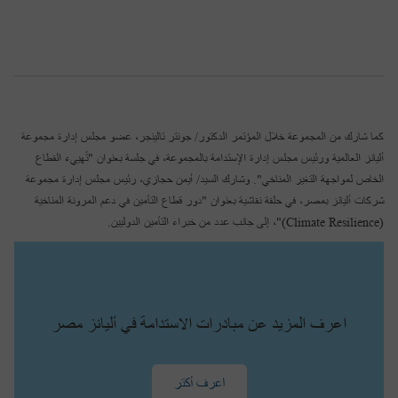
كما شارك من المجموعة خلال المؤتمر الدكتور/ جونتر تالينجر، عضو مجلس إدارة مجموعة
أليانز العالمية ورئيس مجلس إدارة الإستدامة بالمجموعة، في جلسة بعنوان "تَهييء القطاع
الخاص لمواجهة التغير المناخي". وشارك السيد/ أيمن حجازي، رئيس مجلس إدارة مجموعة
شركات أليانز بمصر، في حلقة نقاشية بعنوان "دور قطاع التأمين في دعم المرونة المناخية
(Climate Resilience)"، إلى جانب عدد من خبراء التأمين الدوليين.
اعرف المزيد عن مبادرات الاستدامة في أليانز مصر
اعرف أكتر