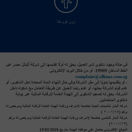
زور فروعنا
في حالة وجود شكوى لدى العميل، يحق له أولًا تقديمها إلى شركة أليانز مصر عبر
الخط الساخن 19909، أو من خلال البريد الإلكتروني
complaint@allianz.com.eg
، أو بتقديمها يدويًا إلى مقر الشركة.وفي حال انتهاء المدة المحددة لحل الشكوى، أو
عدم قيام الشركة بحلها، أو عدم رضا العميل عن طريقة التعامل مع شكواه داخل
الشركة، يحق له تصعيد الشكوى إلى الهيئة العامة للرقابة المالية عبر بوابة
شكاوى المتعاملين.
شركة أليانز لتأمينات الحياة خاضعة لإشراف ورقابة الهيئة العامة للرقابة المالية ومرخص له
برقم (٢٠٠١/١٥ )
شركة أليانز للتأمين خاضعة لإشراف ورقابة الهيئة العامة للرقابة المالية ومرخص له برقم
(٢٠٠١/١٣)
الموقع الإلكتروني حاصل على موافقة الهيئة بتاريخ 15/02/2018