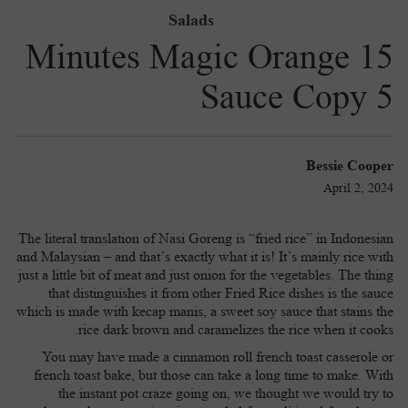
التأمينات الهندسية
التأمين الجماعي على الحياة للموظفين
Salads
أليانز لحماية أسرتك
أليانز كير
برامج الحماية
15 Minutes Magic Orange
AR
طرق دفع اقساط التأمين
تأمين المسئوليات
التأمين الطبي الجماعي للموظفين
Sauce Copy 5
أليانز لتحقيق الأهداف
هيلث بلس
بيزنس بلس
تواصل معنا
التأمين البحرى
للموظفينالتقاعد الجماعي للموظفين
أليانز لأمانك
هوم بلس
Bessie Cooper
April 2, 2024
تأمين السيارات التجارية
أليانز لضمان تقاعدك
سيفتى بلس
The literal translation of Nasi Goreng is “fried rice” in Indonesian
and Malaysian – and that’s exactly what it is! It’s mainly rice with
just a little bit of meat and just onion for the vegetables. The thing
تأمين الممتلكات
that distinguishes it from other Fried Rice dishes is the sauce
سند العمر
which is made with kecap manis, a sweet soy sauce that stains the
rice dark brown and caramelizes the rice when it cooks.
You may have made a cinnamon roll french toast casserole or
french toast bake, but those can take a long time to make. With
the instant pot craze going on, we thought we would try to