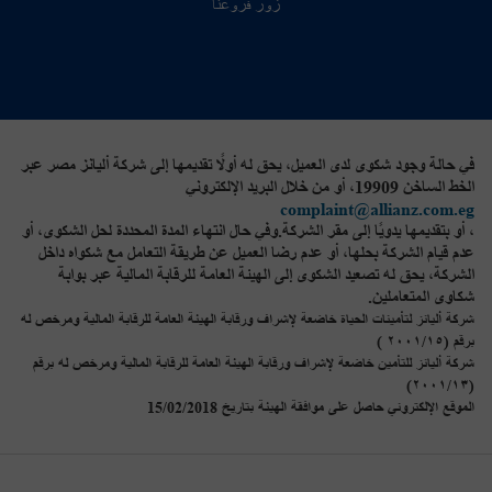
زور فروعنا
في حالة وجود شكوى لدى العميل، يحق له أولًا تقديمها إلى شركة أليانز مصر عبر
الخط الساخن 19909، أو من خلال البريد الإلكتروني
complaint@allianz.com.eg
، أو بتقديمها يدويًا إلى مقر الشركة.وفي حال انتهاء المدة المحددة لحل الشكوى، أو
عدم قيام الشركة بحلها، أو عدم رضا العميل عن طريقة التعامل مع شكواه داخل
الشركة، يحق له تصعيد الشكوى إلى الهيئة العامة للرقابة المالية عبر بوابة
شكاوى المتعاملين.
شركة أليانز لتأمينات الحياة خاضعة لإشراف ورقابة الهيئة العامة للرقابة المالية ومرخص له
برقم (٢٠٠١/١٥ )
شركة أليانز للتأمين خاضعة لإشراف ورقابة الهيئة العامة للرقابة المالية ومرخص له برقم
(٢٠٠١/١٣)
الموقع الإلكتروني حاصل على موافقة الهيئة بتاريخ 15/02/2018