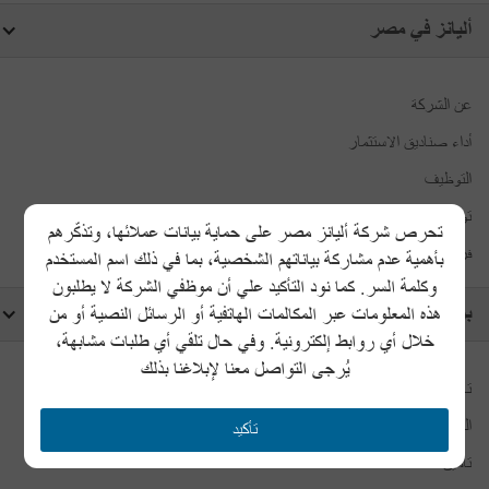
أليانز في مصر
عن الشركة
أداء صناديق الاستثمار
التوظيف
تواصل معنا
تحرص شركة أليانز مصر على حماية بيانات عملائها، وتذكّرهم
فروعنا
بأهمية عدم مشاركة بياناتهم الشخصية، بما في ذلك اسم المستخدم
وكلمة السر. كما نود التأكيد علي أن موظفي الشركة لا يطلبون
برامج وخدمات أليانز
هذه المعلومات عبر المكالمات الهاتفية أو الرسائل النصية أو من
خلال أي روابط إلكترونية. وفي حال تلقي أي طلبات مشابهة،
يُرجى التواصل معنا لإبلاغنا بذلك
تأمين السيارات
التأمين الطبي
تأكيد
تأمين التقاعد