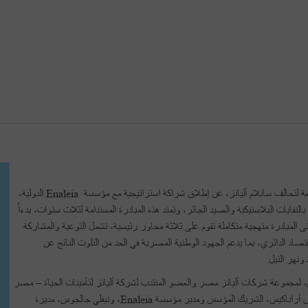
أعلنت مجموعة شركات أليانز بمصر، الرائدة في قطاع التأمين والتابعة لتحالف سانلام أليانز، عن إطلاق شراكة استراتيجية مع مؤسسة Enaleia الدولية،
فايات البلاستيكية والصيد الجائر، وتمتد هذه المبادرة المستدامة لثلاث سنوات، بدءاً
ل"، وتتبنى المبادرة منهجية متكاملة تقوم على ثلاثة محاور رئيسية، تشمل التوعية والمشاركة
اد الدائري، بما يدعم الجهود الوطنية المصرية في الحد من التلوث الناتج عن
ونهر النيل.
، لمجموعة شركات أليانز مصر والعضو المنتدب لشركة أليانز لتأمينات الحياة – مصر
وأحمد لطفي، العضو المنتدب لشركة أليانز للتأمين - مصر، وليفتيريس أراباكيس، الشريك المؤسس ومدير مؤسسة Enaleia، ونيفلي جالجوس، مديرة