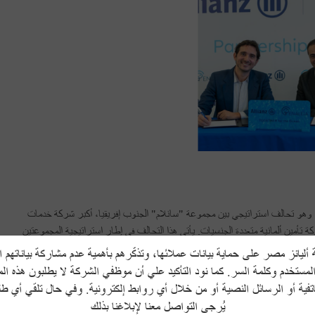
، وهو تحالف استراتيجي بين مجموعة "سانلام" الجنوب إفريقيا، أكبر شركة خدمات
 تأمين ألمانية متعددة الجنسيات. يأتي هذا التحالف في إطار استراتيجية المجموعتين
حلول التأمينية المقدمة لعملائها بهدف تلبية كافة احتياجاتهم.
انز مصر على حماية بيانات عملائها، وتذكّرهم بأهمية عدم مشاركة بياناتهم 
تأسست شركة أليانز للتأمين في مصر عام 1976، تحت اسم الشركة العربية الدولية للتأمين، وفى عام 2001 تم الاستحواذ عليها بالكامل من قِبل مجموعة
لمستخدم وكلمة السر. كما نود التأكيد علي أن موظفي الشركة لا يطلبون هذه ال
تجارية الحالية، وهي شركة أليانز للتأمين، والتي تقوم بتقديم خدمات التأمين الطبي وتأمين الممتلكات للأفراد
اتفية أو الرسائل النصية أو من خلال أي روابط إلكترونية. وفي حال تلقي أي ط
والشركات، وشركة أليانز لتأمينات الحياة، والتي تقوم بتقديم خدمات التأمين على الحياة للأفراد والشركات، في 19 فرعاً ومن خلال شراكات استراتيجية مع
يُرجى التواصل معنا لإبلاغنا بذلك