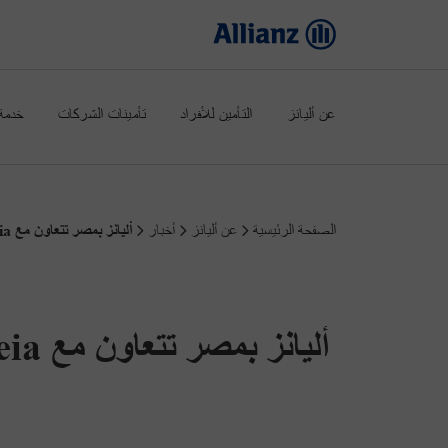
عن أليانز
التأمين للأفراد
تأمينات الشركات
خدمة 
الصفحة الرئيسية
عن أليانز
أخبار
أليانز بمصر تتعاون مع Enaleia لتعزيز استدامة المسطحات المائية ودفع الاقتصاد الدائري في مصر