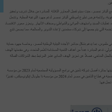
الخبرات الميدانية لمؤسسةEnaleia وبالشراكة مع أليانز بمصر، حيث سيتم تفعيل المحاور الثلاثة للمبادرة من خلال تدريب وتحفيز
وعوية، وإتاحة فرص تطوع لموظفي أليانز بمصر لدعم جهود التوعية المحلية. وتشمل
ثناء عمليات الصيد واستهدف الموانئ والشواطئ وضفاف الأنهار. ويعزز محور الاقتصاد
ستخدمة التي يتم جمعها إلى شركاء معتمدين لإعادة التدوير والمعالجة، مما يضمن تتبع
ليانز بمصر وEnaleia بإحداث تأثير إيجابي ملموس، بما يدعم بشكل مباشر الأجندة البيئية الوطنية لمصر، وخاصة جهود حماية
دولي، تدعم المبادرة عدداً من أهداف التنمية المستدامة للأمم المتحدة، وفي مقدمتها الهدف
العمل المناخي، فضلاً عن تعزيز الهدف السابع عشر المرتبط بعقد الشراكات الفعالة
وجدير بالذكر أن أليانز بمصر حصلت على عدة جوائز مرموقة، من بينها جائزة أفضل شركة تأمين في برامج المسؤولية المجتمعية لعام 2023 من مؤسسة
إنترناشونال فاينانس، وجائزة الشركة الأكثر التزامًا بالمسؤولية المجتمعية في قطاع التأمين في مصر لعام 2024 من مؤسسة ذا جلوبال إيكونوميكس، تقديرًا
عمل فيها.