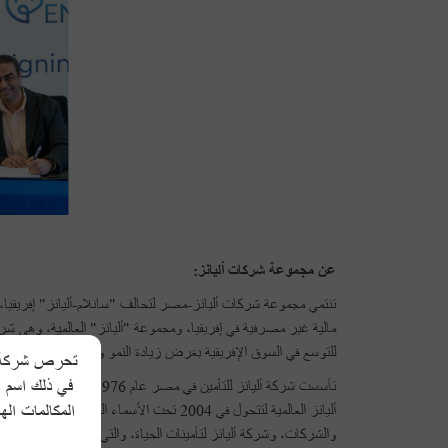
عن مجموعة شركات أليانز:
تنتمي مجموعة شركات أليانز-مصر لتحالف "سانلام-أليانز" إفريقيا
مالية غير مصرفية في إفريقيا، ومجموعة "أليانز" العالمية، وهي شركة
للتوسع في السوق الإفريقية بغرض زيادة النمو وتعظيم قيمة الخدمات وال
تحرص شركة ألي
في ذلك اسم ا
أليانز العالمية لتتحول في 2004 تحت الأسماء ال
المكالمات اله