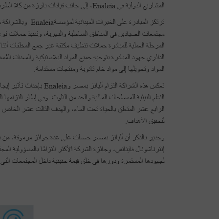
المشاريع الدولية في Enaleia، إلى جانب قيادات بارزة من كلا الطرفين.
ترتكز المبادرة على 
مجتمعات الصيادين في المناطق الساحلية والنهرية، وتنفيذ حملات ت
المرحلة العملية للمبادرة حملات تنظيف مكثفة عبر جمع المخلفات أ
الدائري جهود المبادرة بتوجيه جميع المواد البلاستيكية والمعدات المُ
المواد وتحويلها إلى مواد خام ثانوية ومنتجات مستدامة.
تعكس هذه الشراكة التزام أ
النظم البيئية للمسطحات المائية والحد من التلوث. وفي إطار التزامها ال
الرابع عشر المتعلق بالحياة تحت الماء، والهدف الثالث عشر الخاص ب
لتحقيق الأهداف.
لجهودها المستمرة ودورها في خلق قيمة حقيقية داخل المجتمعات التي ت