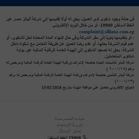
في حالة وجود شكوى لدى العميل، يحق له أولًا تقديمها إلى شركة أليانز مصر عبر
الخط الساخن 19909، أو من خلال البريد الإلكتروني
complaint@allianz.com.eg
، أو بتقديمها يدويًا إلى مقر الشركة.وفي حال انتهاء المدة المحددة لحل الشكوى، أو
عدم قيام الشركة بحلها، أو عدم رضا العميل عن طريقة التعامل مع شكواه داخل
الشركة، يحق له تصعيد الشكوى إلى الهيئة العامة للرقابة المالية عبر بوابة
شكاوى المتعاملين.
شركة أليانز لتأمينات الحياة خاضعة لإشراف ورقابة الهيئة العامة للرقابة المالية ومرخص له
برقم (٢٠٠١/١٥ )
شركة أليانز للتأمين خاضعة لإشراف ورقابة الهيئة العامة للرقابة المالية ومرخص له برقم
(٢٠٠١/١٣)
الموقع الإلكتروني حاصل على موافقة الهيئة بتاريخ 15/02/2018
سياسة الخصوصية
شروط الإستخدام
تحذير الإحتيال
19909 الخط الساخن