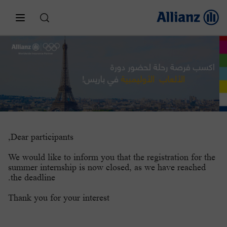
عن أليانز
من نحن؟
التأمين للأفراد
تأمين السيارات
تأمينات الشركات
أخبار
أليانز مصر
Dear participants,
خدمة العملاء
تأمين الممتلكات
We would like to inform you that the registration for the
أداء صناديق الاستثمار
تأمينات الحياة
موتور وان
summer internship is now closed, as we have reached
the deadline.
المطالبات
التوظيف
مزايا الموظفين
تأمين الحوادث
Thank you for your interest
موتور بلس
التأمين الصحى
أليانز لمستقبل أبنائك
رأيك يهمنا
تواصل مع الإدارة العليا