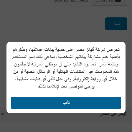
تحرص شركة أليانز مصر على حماية بيانات عملائها، وتذكّرهم
Allianz is fully committed to a workplace free of discrimination and
بأهمية عدم مشاركة بياناتهم الشخصية، بما في ذلك اسم المستخدم
actively promotes equal opportunities where all candidates have the
وكلمة السر. كما نود التأكيد علي أن موظفي الشركة لا يطلبون
same opportunity.
هذه المعلومات عبر المكالمات الهاتفية أو الرسائل النصية أو من
Allianz is committed to building a diverse workplace and recognizes
خلال أي روابط إلكترونية. وفي حال تلقي أي طلبات مشابهة،
that diverse employees bring varied skills, knowledge, backgrounds
يُرجى التواصل معنا لإبلاغنا بذلك
and perspectives to the workplace.
تأكيد
أليانز في مصر