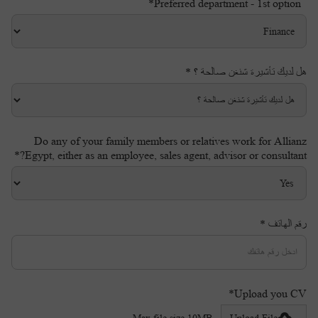
Preferred department - 1st option*
هل لديك تأشيرة شنغن صالحة ؟ *
Do any of your family members or relatives work for Allianz
Egypt, either as an employee, sales agent, advisor or consultant?*
رقم الهاتف *
Upload you CV*
Max file size 10MB.
Upload File