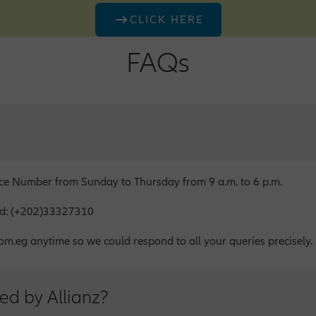
CLICK HERE
FAQs
ice Number from Sunday to Thursday from 9 a.m. to 6 p.m.
oad: (+202)33327310
om.eg anytime so we could respond to all your queries precisely.
ed by Allianz?