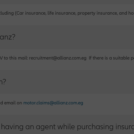
cluding (Car insurance, life insurance, property insurance, and h
ianz?
 to this mail: recruitment@allianz.com.eg If there is a suitable po
m?
nd email on
motor.claims@allianz.com.eg
 having an agent while purchasing insur