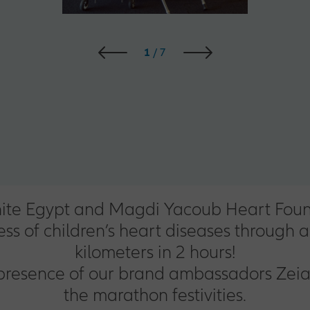
1
/
7
, Ignite Egypt and Magdi Yacoub Heart Fo
ess of children’s heart diseases through 
kilometers in 2 hours!
presence of our brand ambassadors Zei
the marathon festivities.