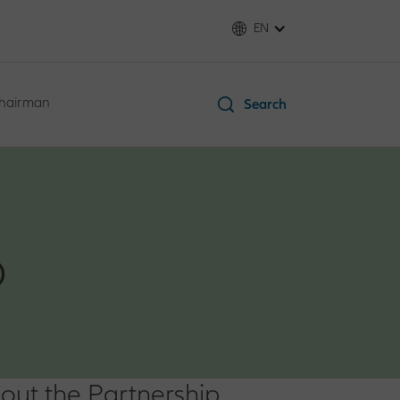
EN
Chairman
Search
p
out the Partnership