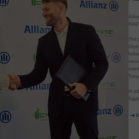
Allia
IGNI
The 
Olym
tail
reco
ment
Toky
In a
Egypt