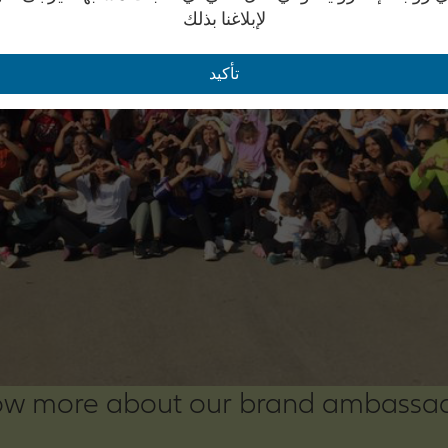
لإبلاغنا بذلك
تأكيد
w more about our brand ambassa